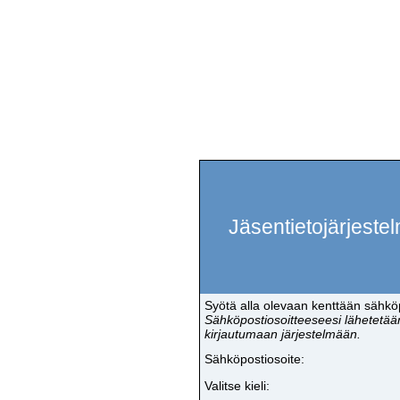
Jäsentietojärjeste
Syötä alla olevaan kenttään sähköp
Sähköpostiosoitteeseesi lähetetään
kirjautumaan järjestelmään.
Sähköpostiosoite:
Valitse kieli: