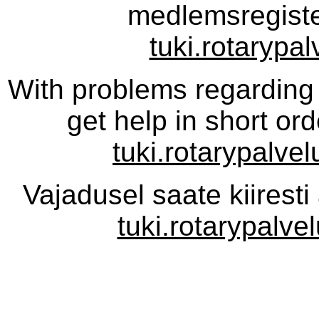
medlemsregiste
tuki.rotarypal
With problems regarding
get help in short or
tuki.rotarypalvel
Vajadusel saate kiiresti
tuki.rotarypalve