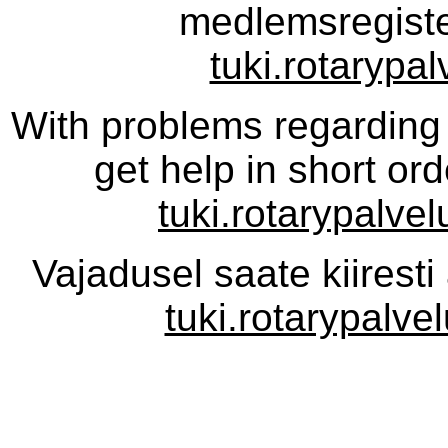
medlemsregiste
tuki.rotarypal
With problems regarding
get help in short or
tuki.rotarypalvel
Vajadusel saate kiiresti
tuki.rotarypalve