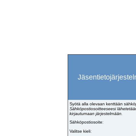
Jäsentietojärjeste
Syötä alla olevaan kenttään sähköp
Sähköpostiosoitteeseesi lähetetään
kirjautumaan järjestelmään.
Sähköpostiosoite:
Valitse kieli: